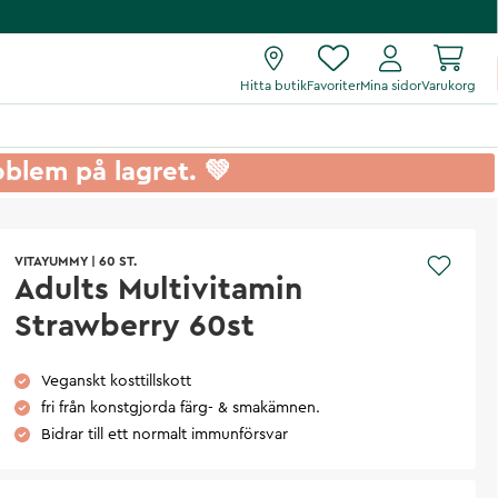
Hitta butik
Favoriter
Mina sidor
Varukorg
roblem på lagret. 💚
VITAYUMMY
|
60 ST.
Adults Multivitamin
Strawberry 60st
Veganskt kosttillskott
fri från konstgjorda färg- & smakämnen.
Bidrar till ett normalt immunförsvar