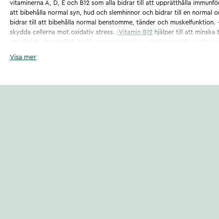
vitaminerna A, D, E och B12 som alla bidrar till att upprätthålla immunför
att bibehålla normal syn, hud och slemhinnor och bidrar till en normal o
bidrar till att bibehålla normal benstomme, tänder och muskelfunktion. 
skydda cellerna mot oxidativ stress.
-Vitamin B12
hjälper till att minska
ett viktigt vitamintillskott för personer med en växtbaserad kost. De
jordgubbar och den vackra naturliga färgen i VitaYummy Adults Multiv
Visa mer
svarta vinbär.
Artikelnummer
:
136844