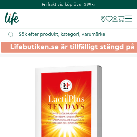
Fri frakt vid köp över 299kr
Lifebutiken.se är tillfälligt stängd 