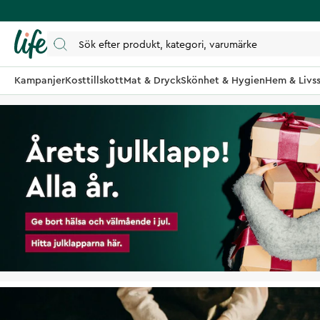
Kampanjer
Kosttillskott
Mat & Dryck
Skönhet & Hygien
Hem & Livss