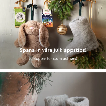
Spana in våra julklappstips!
Julklappar för stora och små