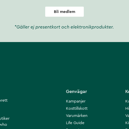
Bli medlem
*Gäller ej presentkort och elektronikprodukter.
Genvägar
K
brett
Kampanjer
K
Kosttillskott
Hi
Varumärken
Va
utiker
Life Guide
K
 who