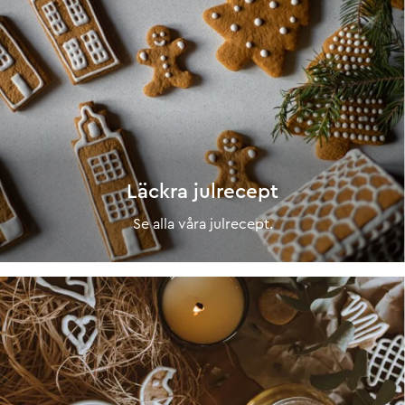
Läckra julrecept
Se alla våra julrecept.