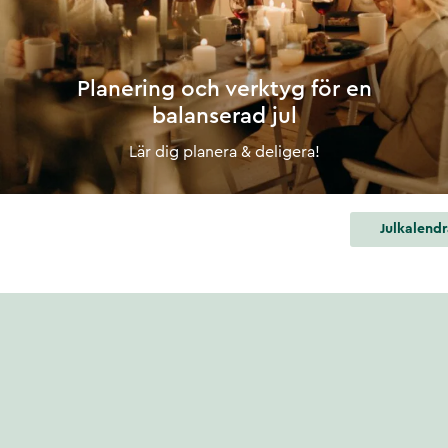
Planering och verktyg för en
balanserad jul
Lär dig planera & deligera!
Julkalendr