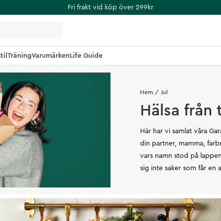
Fri frakt vid köp över 299kr
til
Träning
Varumärken
Life Guide
Hem
Jul
Hälsa från
Här har vi samlat våra Gara
din partner, mamma, farbr
vars namn stod på lappen
sig inte saker som får en at