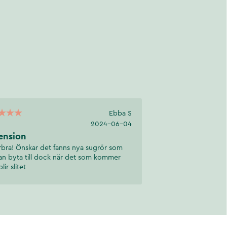
Ebba S
2024-06-04
ension
bra! Önskar det fanns nya sugrör som
an byta till dock när det som kommer
ir slitet