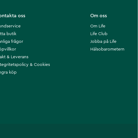
ontakta oss
Om oss
undservice
Om Life
tta butik
Life Club
nliga frågor
Jobba på Life
öpvillkor
Hälsobarometern
rakt & Leverans
ntegritetspolicy & Cookies
ngra köp