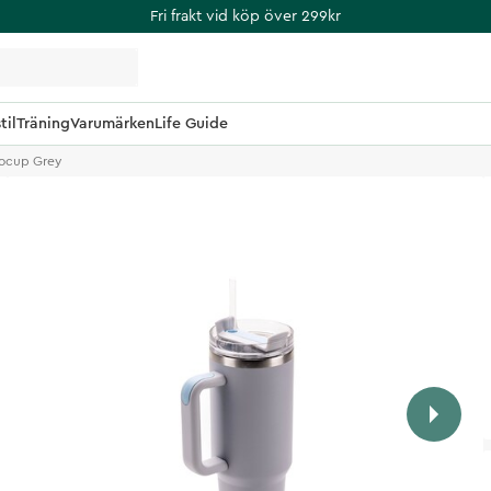
Fri frakt vid köp över 299kr
til
Träning
Varumärken
Life Guide
ocup Grey