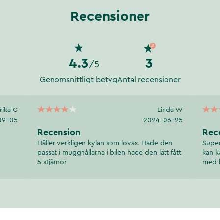
Recensioner
4.3
3
/5
Genomsnittligt betyg
Antal recensioner
rika C
Linda W
09-05
2024-06-25
Recension
Rec
Håller verkligen kylan som lovas. Hade den
Super
passat i mugghållarna i bilen hade den lätt fått
kan k
5 stjärnor
med bl