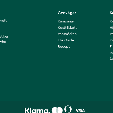
Genvägar
K
brett
Kampanjer
K
Kosttillskott
Hi
Varumärken
Va
utiker
Life Guide
K
 who
Recept
F
I
Å