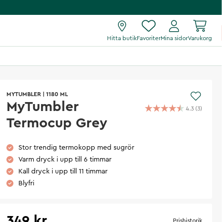
Hitta butik
Favoriter
Mina sidor
Varukorg
MYTUMBLER
|
1180 ML
MyTumbler
4.3
(
3
)
Termocup Grey
Stor trendig termokopp med sugrör
Varm dryck i upp till 6 timmar
Kall dryck i upp till 11 timmar
Blyfri
349 kr
Prishistorik