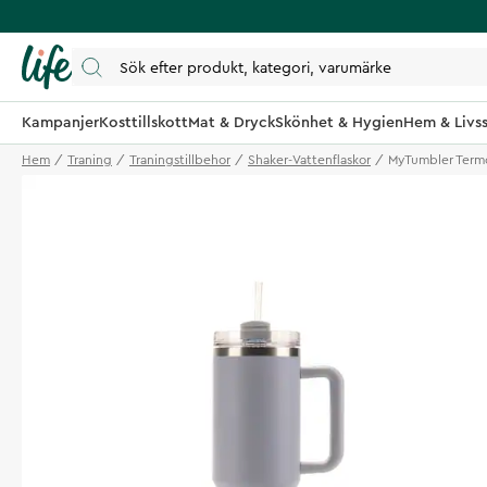
Kampanjer
Kosttillskott
Mat & Dryck
Skönhet & Hygien
Hem & Livss
Hem
Traning
Traningstillbehor
Shaker-Vattenflaskor
MyTumbler Term