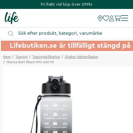
Fri frakt vid köp över 299kr
Lifebutiken.se är tillfälligt stängd 
Hem
Traning
Traningstillbehor
Shaker-Vattenflaskor
Motiva Bott Black Whi 600 Ml