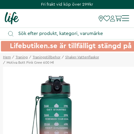
Fri frakt vid köp över 299kr
Lifebutiken.se är tillfälligt stängd 
Hem
Traning
Traningstillbehor
Shaker-Vattenflaskor
Motiva Bott Pink Gree 600 Ml