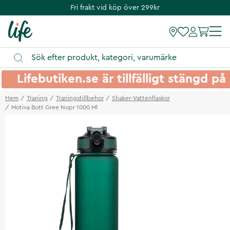
Fri frakt vid köp över 299kr
Lifebutiken.se är tillfälligt stängd 
Hem
Traning
Traningstillbehor
Shaker-Vattenflaskor
Motiva Bott Gree Nopr 1000 Ml