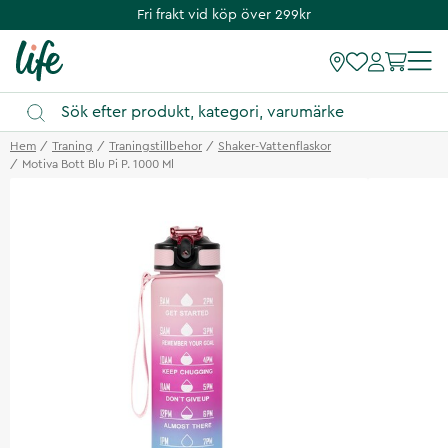
Fri frakt vid köp över 299kr
Hem
Traning
Traningstillbehor
Shaker-Vattenflaskor
Motiva Bott Blu Pi P. 1000 Ml