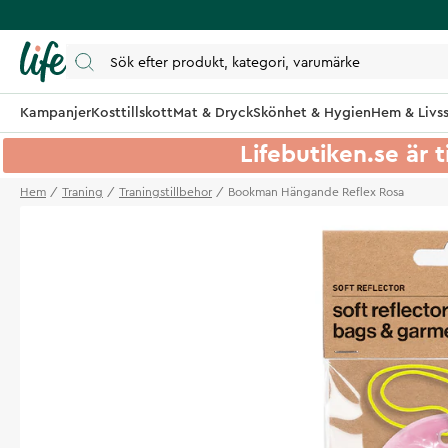
Kampanjer
Kosttillskott
Mat & Dryck
Skönhet & Hygien
Hem & Livss
Lifebutiken.se är t
Hem
Traning
Traningstillbehor
Bookman Hängande Reflex Rosa