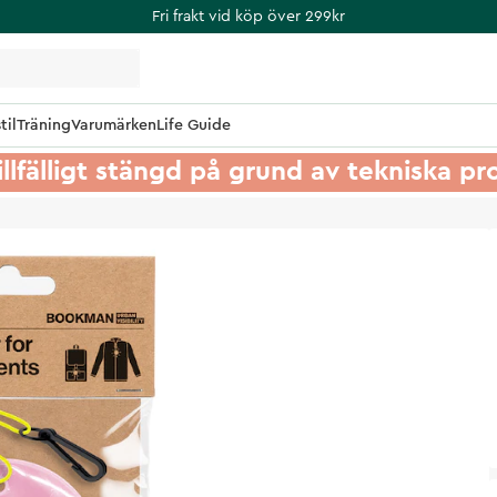
Fri frakt vid köp över 299kr
til
Träning
Varumärken
Life Guide
illfälligt stängd på grund av tekniska p