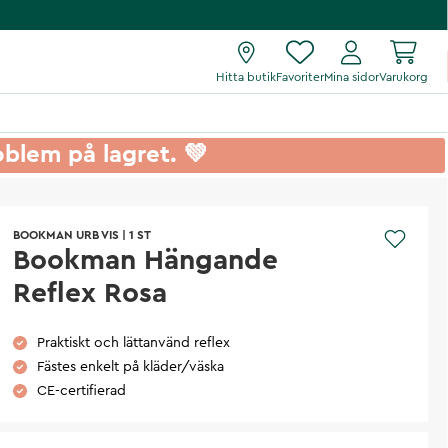
Hitta butik
Favoriter
Mina sidor
Varukorg
roblem på lagret. 💚
BOOKMAN URB VIS
|
1 ST
Bookman Hängande
Reflex Rosa
Praktiskt och lättanvänd reflex
Fästes enkelt på kläder/väska
CE-certifierad