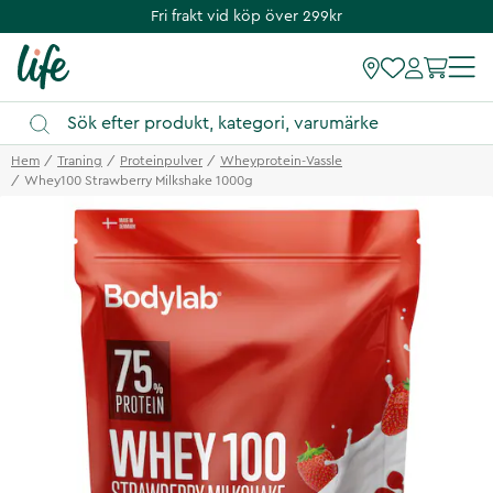
Fri frakt vid köp över 299kr
Hem
Traning
Proteinpulver
Wheyprotein-Vassle
Whey100 Strawberry Milkshake 1000g