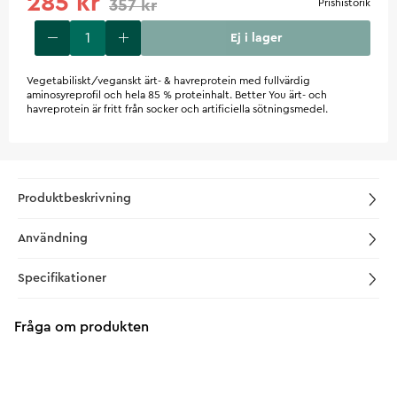
285 kr
357 kr
Prishistorik
Ej i lager
Vegetabiliskt/veganskt ärt- & havreprotein med fullvärdig
aminosyreprofil och hela 85 % proteinhalt. Better You ärt- och
havreprotein är fritt från socker och artificiella sötningsmedel.
Produktbeskrivning
Användning
Specifikationer
Fråga om produkten