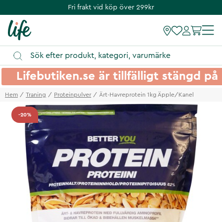
Fri frakt vid köp över 299kr
Lifebutiken.se är tillfälligt stängd 
Hem
Traning
Proteinpulver
Ärt-Havreprotein 1kg Äpple/Kanel
-20%