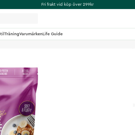
Fri frakt vid köp över 299kr
til
Träning
Varumärken
Life Guide