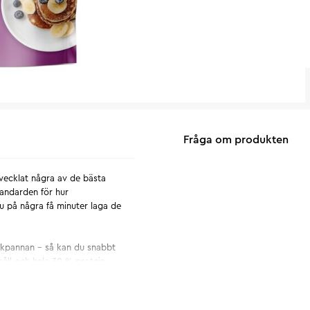
Fråga om produkten
tvecklat några av de bästa
andarden för hur
u på några få minuter laga de
stekpannan - så kan du snabbt
åll och hela 30 % protein.
elt och lätt. Det finns också vår
aksblandning - vi har nämligen