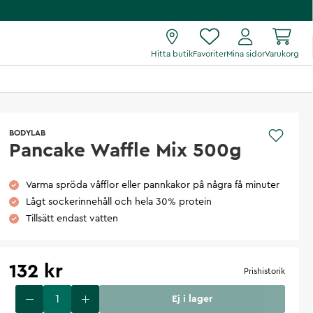
Hitta butik
Favoriter
Mina sidor
Varukorg
BODYLAB
Pancake Waffle Mix 500g
Varma spröda våfflor eller pannkakor på några få minuter
Lågt sockerinnehåll och hela 30% protein
Tillsätt endast vatten
132 kr
Prishistorik
Ej i lager