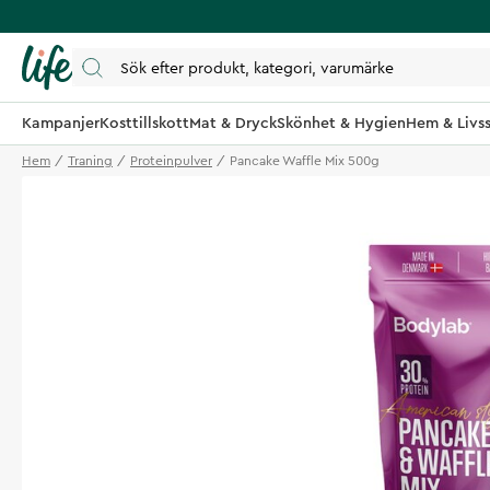
Kampanjer
Kosttillskott
Mat & Dryck
Skönhet & Hygien
Hem & Livss
Hem
Traning
Proteinpulver
Pancake Waffle Mix 500g