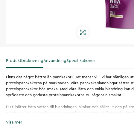
Produktbeskrivning
Användning
Specifikationer
Finns det något bättre än pannkakor? Det menar vi - vi har nämligen u
proteinpannkakorna på marknaden. Våra pannkaksblandningar sätter st
proteinpannkakor bör smaka. Med våra lätta och enkla blandning kan d
sprödaste och godaste proteinpannkakorna du någonsin smakat.
Du tillsätter bara vatten till blandningen, skakar och häller ut den på 
därefter njuta av de bästa proteinpannkakorna med ett lågt sockerinneh
Prov vår Classic, den är helt fantastisk till dig som gärna vill ha det enk
Visa mer
delikata Chocolate Chip utgåva, som är revolutionerande proteinpannk
tillsatt små chokladbitar som smälter när du tillagar din pannkaka.