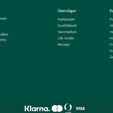
Genvägar
K
brett
Kampanjer
K
Kosttillskott
Hi
Varumärken
Va
utiker
Life Guide
K
 who
Recept
F
I
Å