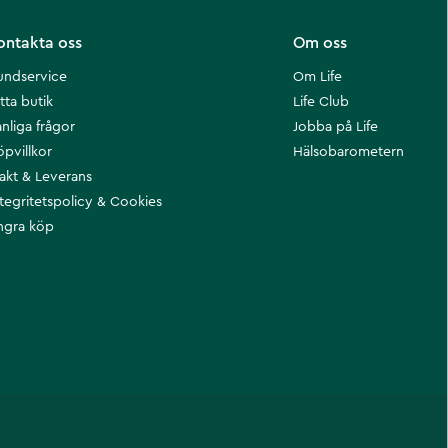
ontakta oss
Om oss
undservice
Om Life
tta butik
Life Club
nliga frågor
Jobba på Life
öpvillkor
Hälsobarometern
rakt & Leverans
ntegritetspolicy & Cookies
ngra köp