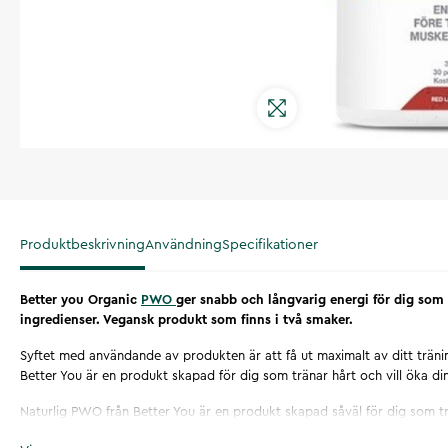
Produktbeskrivning
Användning
Specifikationer
Better you Organic
PWO
ger snabb och långvarig energi för dig som 
ingredienser. Vegansk produkt som finns i två smaker.
Syftet med användande av produkten är att få ut maximalt av ditt träni
Better You är en produkt skapad för dig som tränar hårt och vill öka di
Naturlig PWO från Better You är en produkt skapad såväl för dig som trä
fysiska prestationsförmåga som för dig som önskar lite extra energi i v