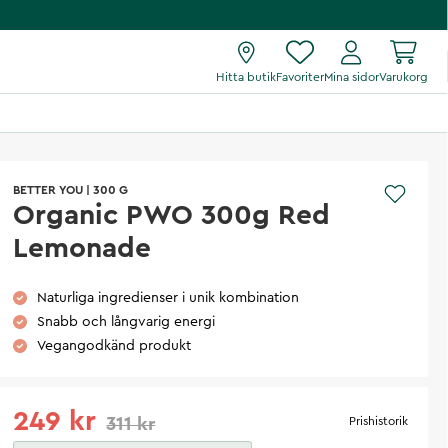
Hitta butik
Favoriter
Mina sidor
Varukorg
BETTER YOU
|
300 G
Organic PWO 300g Red
Lemonade
Naturliga ingredienser i unik kombination
Snabb och långvarig energi
Vegangodkänd produkt
249 kr
311 kr
Prishistorik