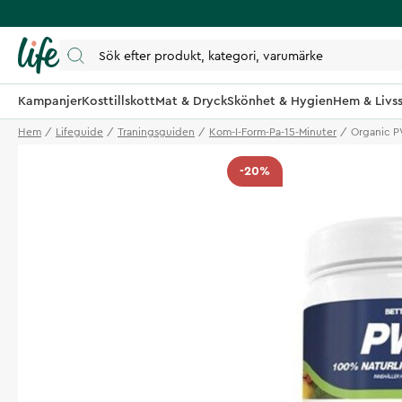
Kampanjer
Kosttillskott
Mat & Dryck
Skönhet & Hygien
Hem & Livss
Hem
Lifeguide
Traningsguiden
Kom-I-Form-Pa-15-Minuter
Organic 
-20%