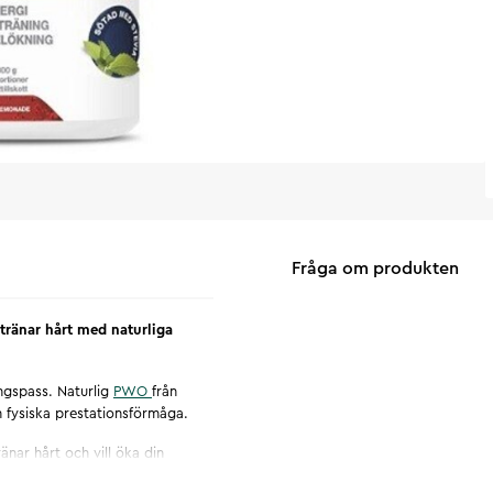
Fråga om produkten
tränar hårt med naturliga
ngspass. Naturlig
PWO
från
n fysiska prestationsförmåga.
nar hårt och vill öka din
ardagen. Endast naturliga