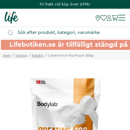
Fri frakt vid köp över 299kr
Lifebutiken.se är tillfälligt stängd 
Hem
Traning
Kreatin
Creatine Ice Tea Peach 300g