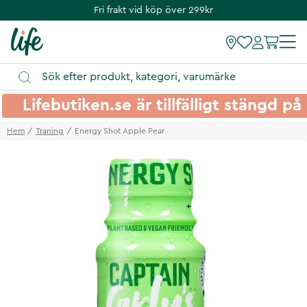
Fri frakt vid köp över 299kr
Lifebutiken.se är tillfälligt stängd 
Hem
Traning
Energy Shot Apple Pear