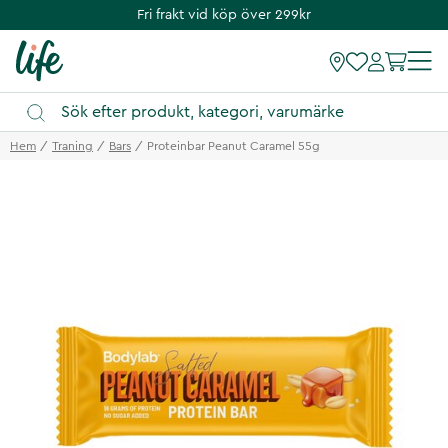
Fri frakt vid köp över 299kr
Hem
Traning
Bars
Proteinbar Peanut Caramel 55g