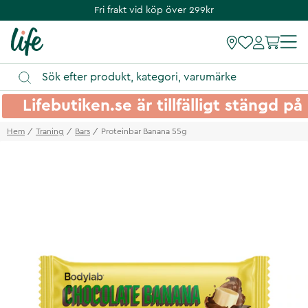
Fri frakt vid köp över 299kr
Lifebutiken.se är tillfälligt stängd 
Hem
Traning
Bars
Proteinbar Banana 55g