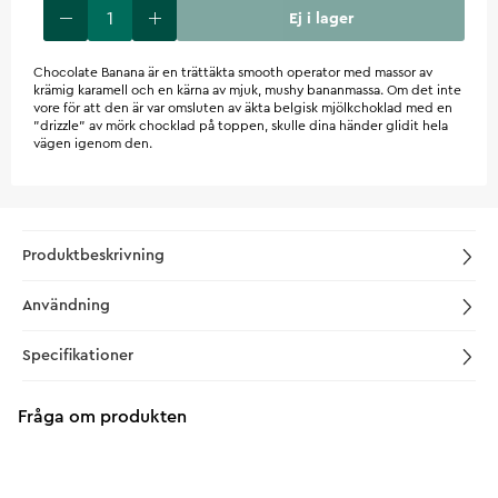
Ej i lager
Chocolate Banana är en trättäkta smooth operator med massor av
krämig karamell och en kärna av mjuk, mushy bananmassa. Om det inte
vore för att den är var omsluten av äkta belgisk mjölkchoklad med en
"drizzle" av mörk chocklad på toppen, skulle dina händer glidit hela
vägen igenom den.
Produktbeskrivning
Användning
Specifikationer
Fråga om produkten