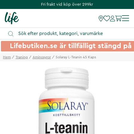
Fri frakt vid köp över 299kr
Lifebutiken.se är tillfälligt stängd 
Hem
Traning
Aminosyror
Solaray L-Teanin 45 Kaps