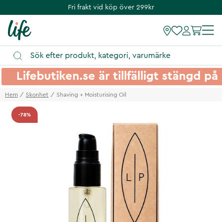
Fri frakt vid köp över 299kr
Lifebutiken.se är tillfälligt stängd 
Hem
Skonhet
Shaving + Moisturising Oil
-78%