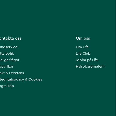
ontakta oss
Om oss
undservice
Om Life
tta butik
Life Club
nliga frågor
Jobba på Life
öpvillkor
Hälsobarometern
rakt & Leverans
ntegritetspolicy & Cookies
ngra köp