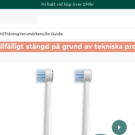
Fri frakt vid köp över 299kr
til
Träning
Varumärken
Life Guide
illfälligt stängd på grund av tekniska p