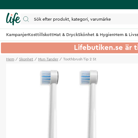
Kampanjer
Kosttillskott
Mat & Dryck
Skönhet & Hygien
Hem & Livss
Lifebutiken.se är t
Hem
Skonhet
Mun-Tander
Toothbrush Tip 2 St