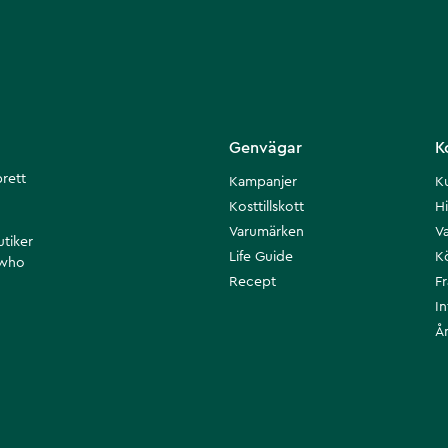
Genvägar
K
brett
Kampanjer
K
Kosttillskott
Hi
Varumärken
Va
utiker
Life Guide
K
 who
Recept
F
I
Å