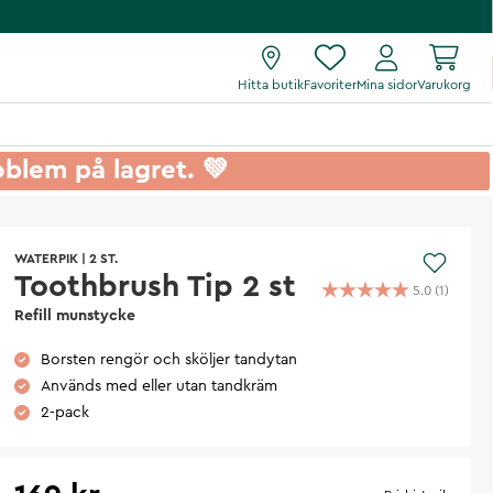
Hitta butik
Favoriter
Mina sidor
Varukorg
roblem på lagret. 💚
WATERPIK
|
2 ST.
Toothbrush Tip 2 st
5.0
(
1
)
Refill munstycke
Borsten rengör och sköljer tandytan
Används med eller utan tandkräm
2-pack