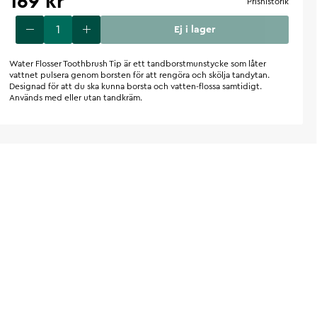
169 kr
Prishistorik
Ej i lager
Water Flosser Toothbrush Tip är ett tandborstmunstycke som låter
vattnet pulsera genom borsten för att rengöra och skölja tandytan.
Designad för att du ska kunna borsta och vatten-flossa samtidigt.
Används med eller utan tandkräm.