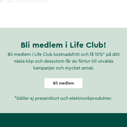
ossning, kliniskt testad och
äckar jämfört med att endast
dlade områden
Bli medlem i Life Club!
ra tandköttshälsan jämfört med
Bli medlem i Life Club kostnadsfritt och få 10%* på ditt
tra tandköttshälsan runt
nästa köp och dessutom får du förtur till utvalda
kampanjer och mycket annat.
ta bort plack runt trådar kontra
Bli medlem
dköttskanten där
örhindra dålig andedräkt,
*Gäller ej presentkort och elektronikprodukter.
er.