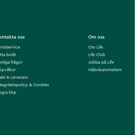
ontakta oss
Om oss
undservice
Om Life
tta butik
Life Club
nliga frågor
Jobba på Life
öpvillkor
Hälsobarometern
rakt & Leverans
ntegritetspolicy & Cookies
ngra köp