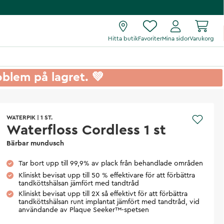
Hitta butik
Favoriter
Mina sidor
Varukorg
roblem på lagret. 💚
WATERPIK
|
1 ST.
Waterfloss Cordless 1 st
Bärbar mundusch
Tar bort upp till 99,9% av plack från behandlade områden
Kliniskt bevisat upp till 50 % effektivare för att förbättra
tandköttshälsan jämfört med tandtråd
Kliniskt bevisat upp till 2X så effektivt för att förbättra
tandköttshälsan runt implantat jämfört med tandtråd, vid
användande av Plaque Seeker™-spetsen