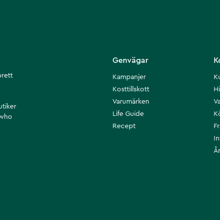
Genvägar
K
brett
Kampanjer
K
Kosttillskott
Hi
Varumärken
Va
utiker
Life Guide
K
 who
Recept
F
I
Å