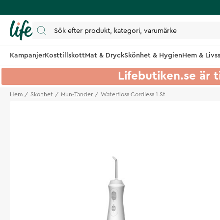
Kampanjer
Kosttillskott
Mat & Dryck
Skönhet & Hygien
Hem & Livss
Lifebutiken.se är t
Hem
Skonhet
Mun-Tander
Waterfloss Cordless 1 St