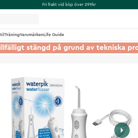
Fri frakt vid köp över 299kr
til
Träning
Varumärken
Life Guide
illfälligt stängd på grund av tekniska p