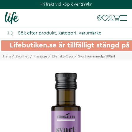
Fri frakt vid köp över 299kr
Lifebutiken.se är tillfälligt stängd 
Hem
Skonhet
Massage
Eteriska-Oljor
Svartkumminolja 100ml