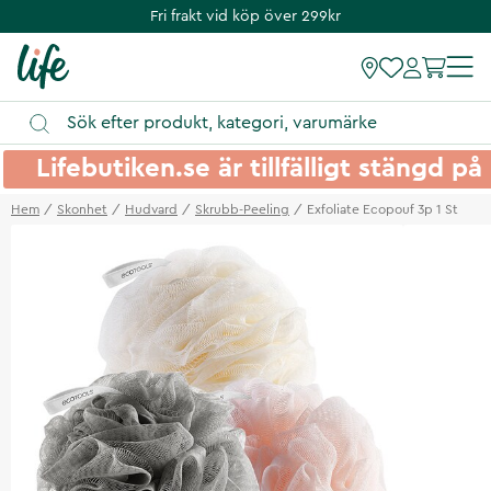
Fri frakt vid köp över 299kr
Lifebutiken.se är tillfälligt stängd 
Hem
Skonhet
Hudvard
Skrubb-Peeling
Exfoliate Ecopouf 3p 1 St