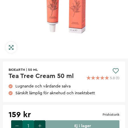
BIOEARTH
|
50 ML
Tea Tree Cream 50 ml
5.0
(
1
)
Lugnande och vårdande salva
Särskilt lämplig för aknehud och insektsbett
159 kr
Prishistorik
Ej i lager