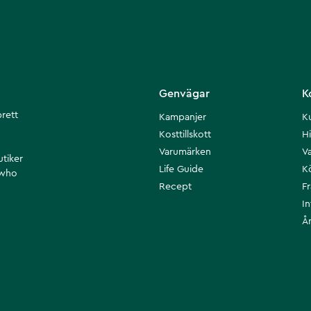
Genvägar
K
brett
Kampanjer
K
Kosttillskott
Hi
Varumärken
Va
utiker
Life Guide
K
 who
Recept
F
I
Å