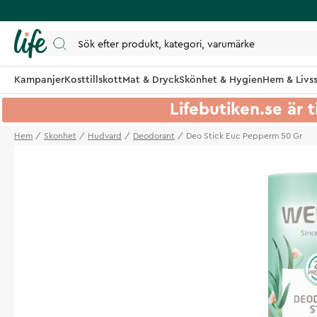
Kampanjer
Kosttillskott
Mat & Dryck
Skönhet & Hygien
Hem & Livss
Lifebutiken.se är t
Hem
Skonhet
Hudvard
Deodorant
Deo Stick Euc Pepperm 50 Gr