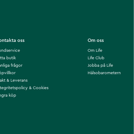
ontakta oss
Om oss
undservice
Om Life
tta butik
Life Club
nliga frågor
Jobba på Life
öpvillkor
Hälsobarometern
rakt & Leverans
ntegritetspolicy & Cookies
ngra köp