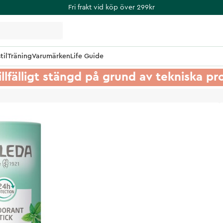
Fri frakt vid köp över 299kr
til
Träning
Varumärken
Life Guide
illfälligt stängd på grund av tekniska p