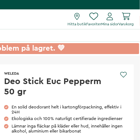
Hitta butik
Favoriter
Mina sidor
Varukorg
roblem på lagret. 💚
WELEDA
Deo Stick Euc Pepperm
50 gr
En solid deodorant helt i kartongförpackning, effektiv i
24H
Ekologiska och 100% naturligt certifierade ingredienser
Lämnar inga fläckar på kläder eller hud, innehåller ingen
alkohol, aluminium eller bikarbonat