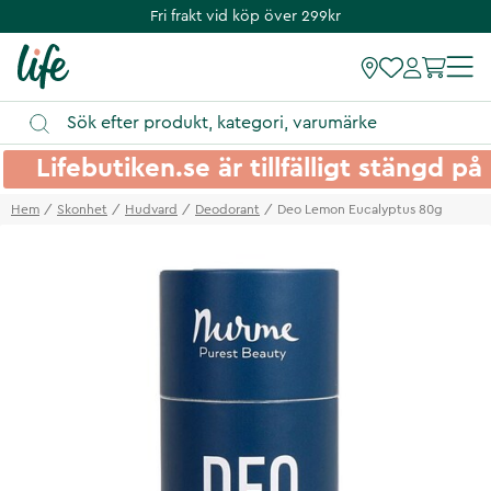
Fri frakt vid köp över 299kr
Lifebutiken.se är tillfälligt stängd 
Hem
Skonhet
Hudvard
Deodorant
Deo Lemon Eucalyptus 80g