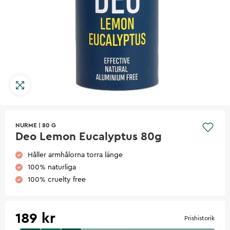
NURME
|
80 G
Deo Lemon Eucalyptus 80g
Håller armhålorna torra länge
100% naturliga
100% cruelty free
189 kr
Prishistorik