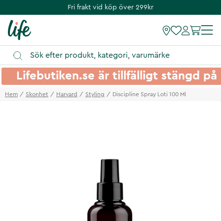
Fri frakt vid köp över 299kr
Lifebutiken.se är tillfälligt stängd 
Hem
Skonhet
Harvard
Styling
Discipline Spray Loti 100 Ml