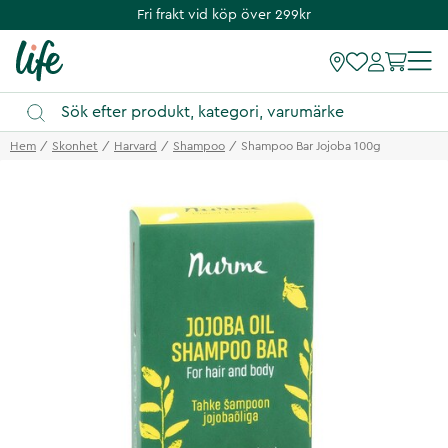
Fri frakt vid köp över 299kr
Hem
Skonhet
Harvard
Shampoo
Shampoo Bar Jojoba 100g