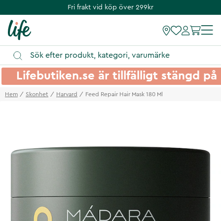
Fri frakt vid köp över 299kr
Lifebutiken.se är tillfälligt stängd 
Hem
Skonhet
Harvard
Feed Repair Hair Mask 180 Ml