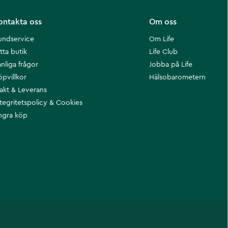
ontakta oss
Om oss
undservice
Om Life
tta butik
Life Club
nliga frågor
Jobba på Life
öpvillkor
Hälsobarometern
rakt & Leverans
ntegritetspolicy & Cookies
ngra köp