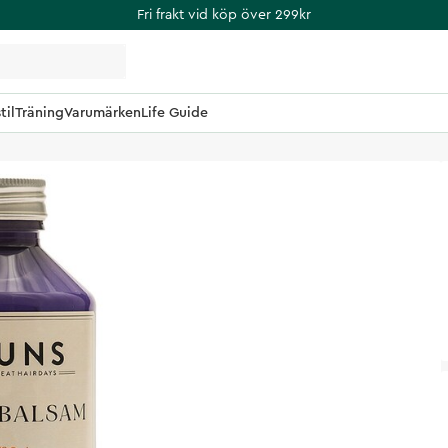
Fri frakt vid köp över 299kr
til
Träning
Varumärken
Life Guide