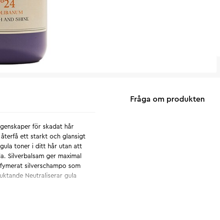
Fråga om produkten
genskaper för skadat hår
terfå ett starkt och glansigt
ula toner i ditt hår utan att
lila. Silverbalsam ger maximal
arfymerat silverschampo som
fuktande Neutraliserar gula