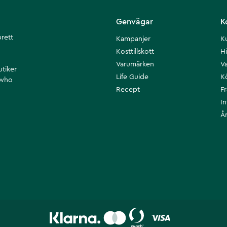
Genvägar
K
brett
Kampanjer
K
Kosttillskott
Hi
Varumärken
Va
utiker
Life Guide
K
 who
Recept
F
I
Å