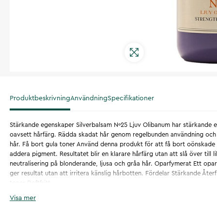
Produktbeskrivning
Användning
Specifikationer
Stärkande egenskaper Silverbalsam Nº25 Ljuv Olibanum har stärkande e
oavsett hårfärg. Rädda skadat hår genom regelbunden användning och å
hår. Få bort gula toner Använd denna produkt för att få bort oönskade g
addera pigment. Resultatet blir en klarare hårfärg utan att slå över till 
neutralisering på blonderande, ljusa och gråa hår. Oparfymerat Ett op
ger resultat utan att irritera känslig hårbotten. Fördelar Stärkande Åter
toner Doftfritt
Visa mer
Artikelnummer
:
133390