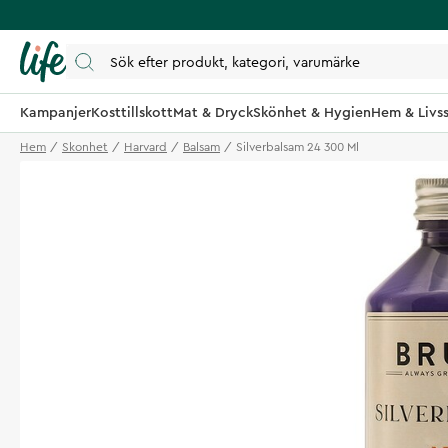
Kampanjer
Kosttillskott
Mat & Dryck
Skönhet & Hygien
Hem & Livss
Hem
Skonhet
Harvard
Balsam
Silverbalsam 24 300 Ml