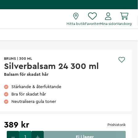
Hitta butik
Favoriter
Mina sidor
Varukorg
BRUNS
|
300 ML
Silverbalsam 24 300 ml
Balsam för skadat hår
Stärkande & återfuktande
Bra för skadat hår
Neutralisera gula toner
389 kr
Prishistorik
Ej i lager