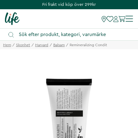
Fri frakt vid köp över 299kr
Hem
Skonhet
Harvard
Balsam
Remineralizing Condit