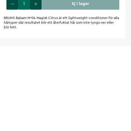
Ej i lager
BRUNS Balsam Nº04 Magisk Citrus är ett lightweight conditioner för alla
hårtyper där resultatet blir ett återfuktat hår som inte tyngs ner eller
blir fett.