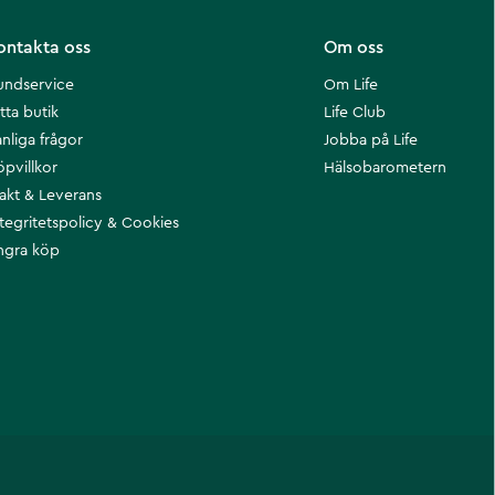
ontakta oss
Om oss
undservice
Om Life
tta butik
Life Club
nliga frågor
Jobba på Life
öpvillkor
Hälsobarometern
rakt & Leverans
ntegritetspolicy & Cookies
ngra köp