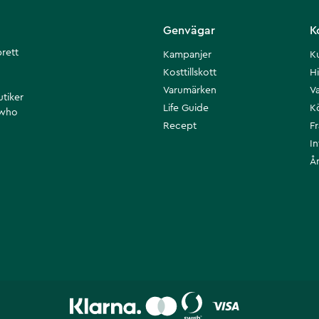
Genvägar
K
brett
Kampanjer
K
Kosttillskott
Hi
Varumärken
Va
utiker
Life Guide
K
 who
Recept
F
I
Å