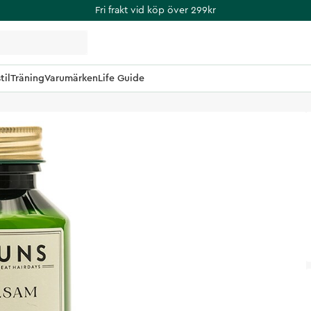
Fri frakt vid köp över 299kr
til
Träning
Varumärken
Life Guide