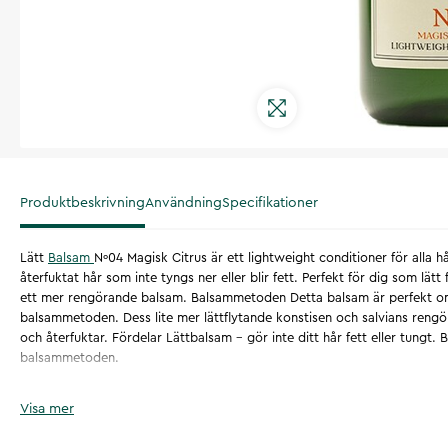
Produktbeskrivning
Användning
Specifikationer
Lätt
Balsam
Nº04 Magisk Citrus är ett lightweight conditioner för alla hå
återfuktat hår som inte tyngs ner eller blir fett. Perfekt för dig som lätt f
ett mer rengörande balsam. Balsammetoden Detta balsam är perfekt om d
balsammetoden. Dess lite mer lättflytande konstisen och salvians reng
och återfuktar. Fördelar Lättbalsam - gör inte ditt hår fett eller tungt.
balsammetoden.
Artikelnummer
:
134586
Visa mer