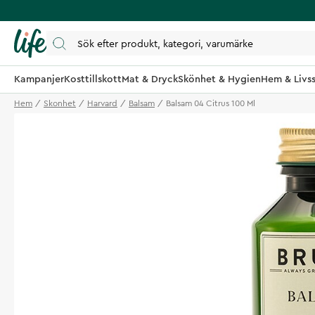
Kampanjer
Kosttillskott
Mat & Dryck
Skönhet & Hygien
Hem & Livss
Hem
Skonhet
Harvard
Balsam
Balsam 04 Citrus 100 Ml