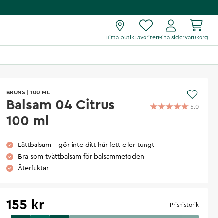
Hitta butik
Favoriter
Mina sidor
Varukorg
BRUNS
|
100 ML
Balsam 04 Citrus
5.0
100 ml
Lättbalsam - gör inte ditt hår fett eller tungt
Bra som tvättbalsam för balsammetoden
Återfuktar
155 kr
Prishistorik