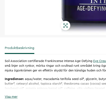
Produktbeskrivning
Soil Association-certifierade Frankincense Intense Age-Defying
Eye Cre
små linjer och rynkor, mörka ringar och svullnad runt området kring ö
mjuka ögonkrämen ger en effektiv skydd för den känsliga huden och fö
Ingredienser:
aqua/water, macadamia terifolia seed oil*, glycerin, buty
butter*, cetearyl alcohol, tapioca starch*, theobroma cacao (cocoa) see
(soybean) oil*, argania spinosa kernal oil*, caffeine, vitis vinifera (grape)
seed oil *, ricinus communis (castor) seed oil*, arachidyl alcohol, glyceryl
Visa mer
behenyl alcohol, cetearyl olivate, arachidyl glucoside, aloe barbadensis
olivate potassium sorbate, tocopherol, acacia senegal gum, dehydroace