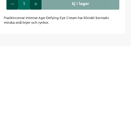
Ej i lager
Frankincense Intense Age-Defying Eye Cream har kliniskt bevisats
minska små linjer och rynkor.