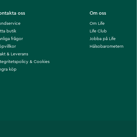
ontakta oss
Om oss
undservice
Om Life
tta butik
Life Club
nliga frågor
Jobba på Life
öpvillkor
Hälsobarometern
rakt & Leverans
ntegritetspolicy & Cookies
ngra köp