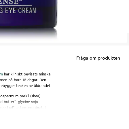
Fråga om produkten
am
har kliniskt bevisats minska
gonen på bara 15 dagar. Den
rebygger tecken av åldrandet.
rospermum parkii (shea)
d butter*, glycine soja
 seed oil*, adansonia digitat
 stearate, levulinic acid,
 leaf juice powder*, sorbitan
tic acid, sodium hyaluronate,