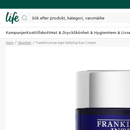
Kampanjer
Kosttillskott
Mat & Dryck
Skönhet & Hygien
Hem & Livss
Hem
Skonhet
Frankincense Age-Defying Eye Cream