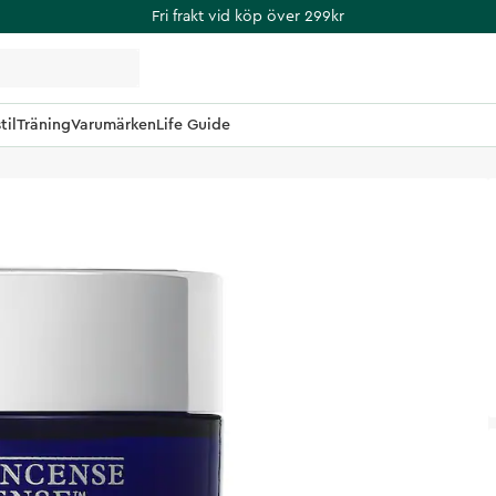
Fri frakt vid köp över 299kr
til
Träning
Varumärken
Life Guide