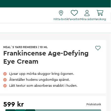
Hitta butik
Favoriter
Mina sidor
Varukorg
NEAL´S YARD REMEDIES
|
10 ML
Frankincense Age-Defying
Eye Cream
Ljusar upp mörka skuggor kring ögonen.
Återställer hudens ungdomliga spänst.
Lätt textur som absorberas snabbt i huden.
599 kr
Prishistorik