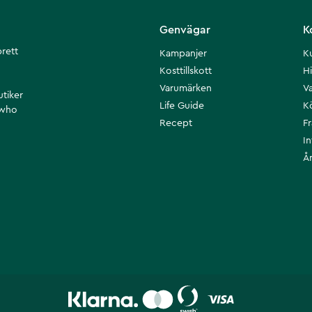
Genvägar
K
brett
Kampanjer
K
Kosttillskott
Hi
Varumärken
Va
utiker
Life Guide
K
 who
Recept
F
I
Å