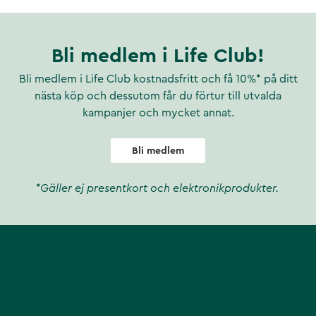
 oil, commiphora myrrha resin,
ipeptide-2, curcuma longa
rgamot) peel oil*, citrus
e) flower oil, gardenia
Bli medlem i Life Club!
ora confusa resin oil*,
ils. made with 82% organic
Bli medlem i Life Club kostnadsfritt och få 10%* på ditt
nästa köp och dessutom får du förtur till utvalda
kampanjer och mycket annat.
Bli medlem
*Gäller ej presentkort och elektronikprodukter.