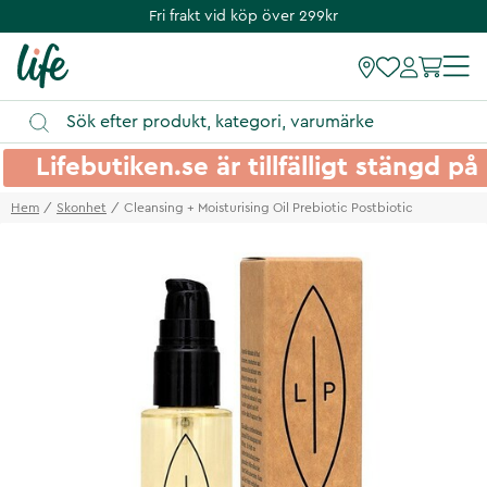
Fri frakt vid köp över 299kr
Lifebutiken.se är tillfälligt stängd 
Hem
Skonhet
Cleansing + Moisturising Oil Prebiotic Postbiotic