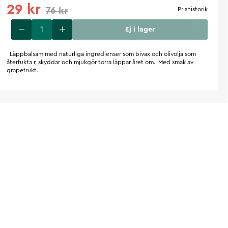
29 kr
76 kr
Prishistorik
Ej i lager
Läppbalsam med naturliga ingredienser som bivax och olivolja som
återfukta r, skyddar och mjukgör torra läppar året om. Med smak av
grapefrukt.