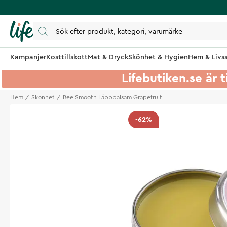
Kampanjer
Kosttillskott
Mat & Dryck
Skönhet & Hygien
Hem & Livss
Lifebutiken.se är t
Hem
Skonhet
Bee Smooth Läppbalsam Grapefruit
-62%