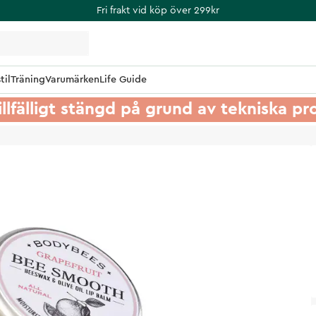
Fri frakt vid köp över 299kr
til
Träning
Varumärken
Life Guide
illfälligt stängd på grund av tekniska p