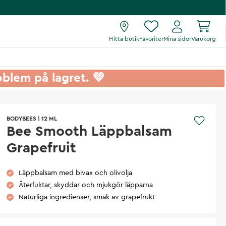
Hitta butik
Favoriter
Mina sidor
Varukorg
roblem på lagret. 💚
BODYBEES
|
12 ML
Bee Smooth Läppbalsam
Grapefruit
Läppbalsam med bivax och olivolja
Återfuktar, skyddar och mjukgör läpparna
Naturliga ingredienser, smak av grapefrukt