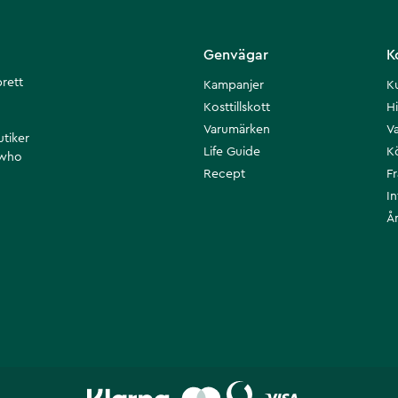
Genvägar
K
brett
Kampanjer
K
Kosttillskott
Hi
Varumärken
Va
utiker
Life Guide
K
 who
Recept
F
I
Å