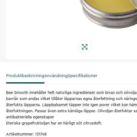
Produktbeskrivning
Användning
Specifikationer
Bee Smooth innehåller helt naturliga ingredienser som bivax och olivol
barriär som andas vilket tillåter läpparnas egna återfettning och närin
återfukta läpparna. Läppbalsamet täpper inte igen porer vilket kan hä
återfuktningen. Passar även extra känsliga läppar. Olivoljan återfuktar 
antibakteriella egenskaper
Eteriska grapefruktoljan har en härligt söt citrusdoft.
Artikelnummer
:
131748