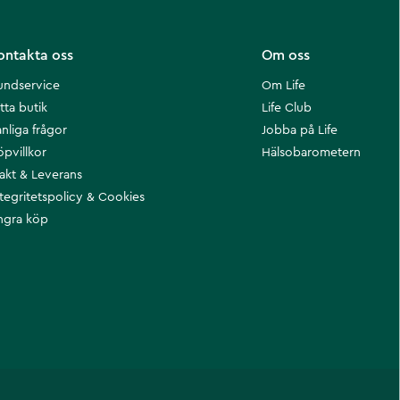
ontakta oss
Om oss
undservice
Om Life
tta butik
Life Club
nliga frågor
Jobba på Life
öpvillkor
Hälsobarometern
rakt & Leverans
ntegritetspolicy & Cookies
ngra köp