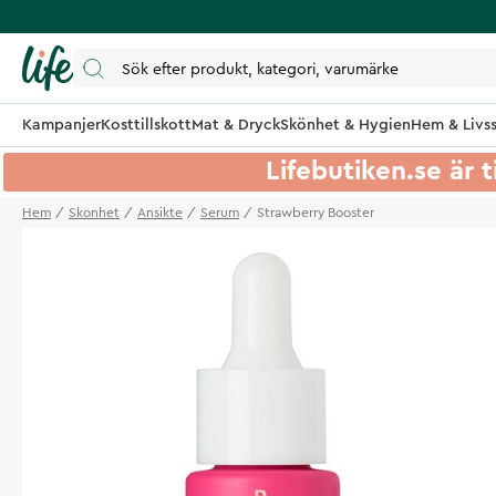
Kampanjer
Kosttillskott
Mat & Dryck
Skönhet & Hygien
Hem & Livss
Lifebutiken.se är t
Hem
Skonhet
Ansikte
Serum
Strawberry Booster