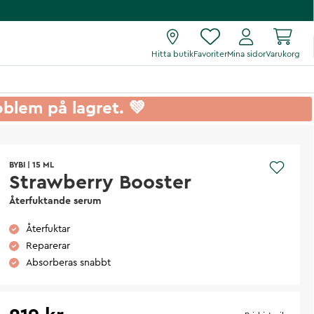
Hitta butik
Favoriter
Mina sidor
Varukorg
roblem på lagret. 💚
BYBI
|
15 ML
Strawberry Booster
Återfuktande serum
Återfuktar
Reparerar
Absorberas snabbt