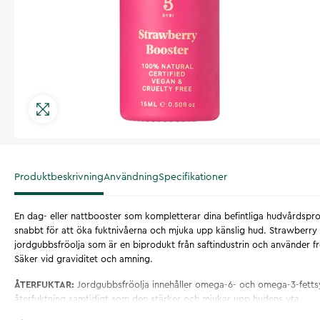
Produktbeskrivning
Användning
Specifikationer
En dag- eller nattbooster som kompletterar dina befintliga hudvårdspr
snabbt för att öka fuktnivåerna och mjuka upp känslig hud. Strawberry 
jordgubbsfröolja som är en biprodukt från saftindustrin och använder f
Säker vid graviditet och amning.
ÅTERFUKTAR:
Jordgubbsfröolja innehåller omega-6- och omega-3-fettsy
återfuktning samtidigt som den stärker och mjukar upp hudens yta.