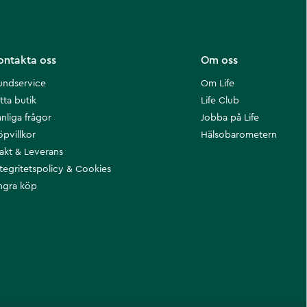
ontakta oss
Om oss
undservice
Om Life
tta butik
Life Club
nliga frågor
Jobba på Life
öpvillkor
Hälsobarometern
rakt & Leverans
ntegritetspolicy & Cookies
ngra köp