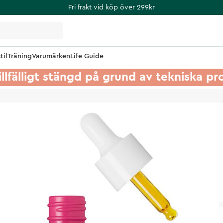
Fri frakt vid köp över 299kr
til
Träning
Varumärken
Life Guide
illfälligt stängd på grund av tekniska p