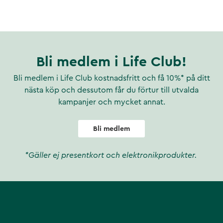
ftfull antioxidant, som hjälper
 föroreningar.
men med en lätt och
Bli medlem i Life Club!
et eller oljig och är perfekt
Bli medlem i Life Club kostnadsfritt och få 10%* på ditt
nästa köp och dessutom får du förtur till utvalda
kampanjer och mycket annat.
Bli medlem
*Gäller ej presentkort och elektronikprodukter.