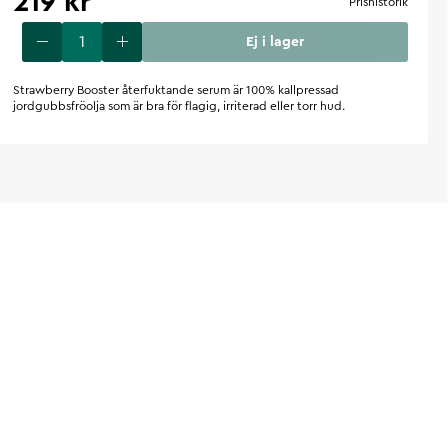
219 kr
Prishistorik
Ej i lager
Strawberry Booster återfuktande serum är 100% kallpressad
jordgubbsfröolja som är bra för flagig, irriterad eller torr hud.