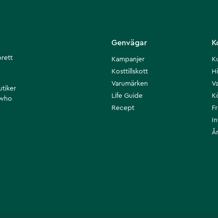
Genvägar
K
brett
Kampanjer
K
Kosttillskott
Hi
Varumärken
Va
utiker
Life Guide
K
 who
Recept
F
I
Å