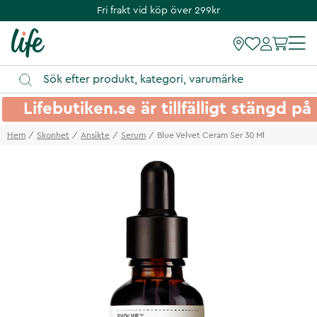
Fri frakt vid köp över 299kr
Lifebutiken.se är tillfälligt stängd 
Hem
Skonhet
Ansikte
Serum
Blue Velvet Ceram Ser 30 Ml