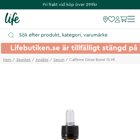
Fri frakt vid köp över 299kr
Lifebutiken.se är tillfälligt stängd 
Hem
Skonhet
Ansikte
Serum
Caffeine Ginse Boost 15 Ml