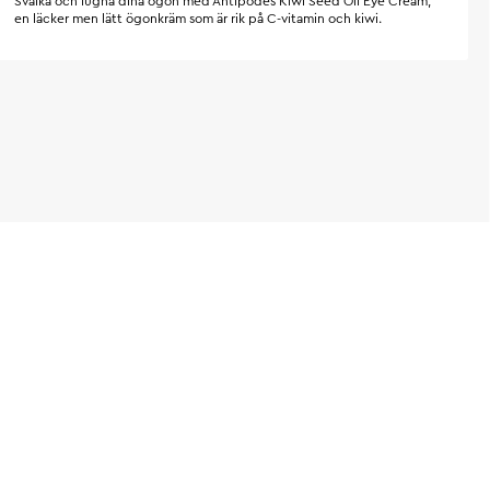
Svalka och lugna dina ögon med Antipodes Kiwi Seed Oil Eye Cream,
en läcker men lätt ögonkräm som är rik på C-vitamin och kiwi.