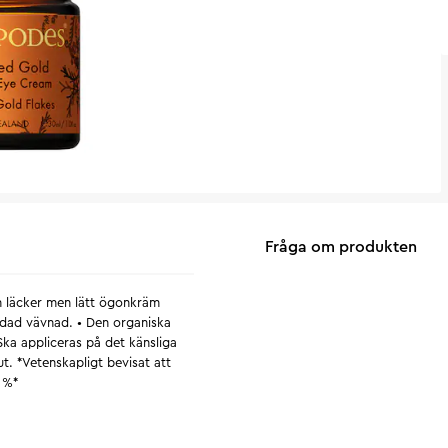
Fråga om produkten
n läcker men lätt ögonkräm
kadad vävnad. • Den organiska
Ska appliceras på det känsliga
. *Vetenskapligt bevisat att
2 %*