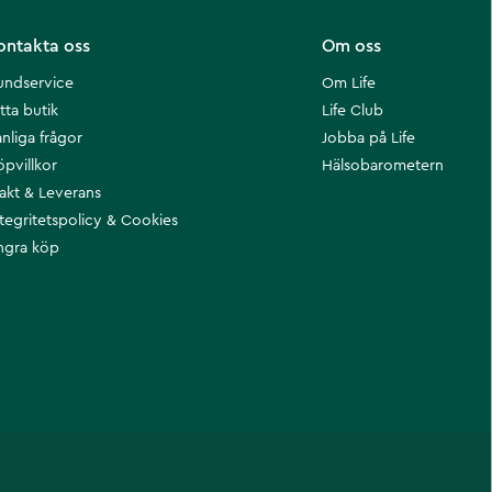
ontakta oss
Om oss
undservice
Om Life
tta butik
Life Club
nliga frågor
Jobba på Life
öpvillkor
Hälsobarometern
rakt & Leverans
ntegritetspolicy & Cookies
ngra köp