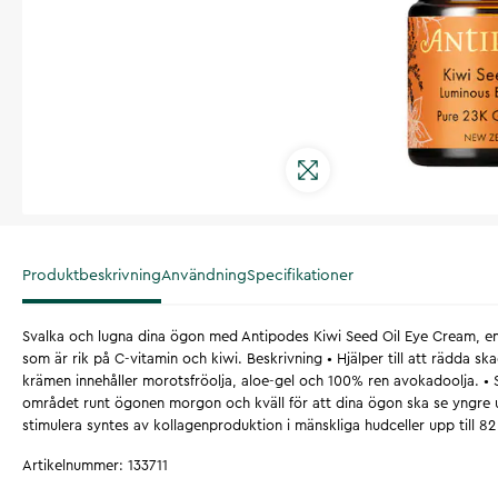
Produktbeskrivning
Användning
Specifikationer
Svalka och lugna dina ögon med Antipodes Kiwi Seed Oil Eye Cream, e
som är rik på C-vitamin och kiwi. Beskrivning • Hjälper till att rädda s
krämen innehåller morotsfröolja, aloe-gel och 100% ren avokadoolja. • 
området runt ögonen morgon och kväll för att dina ögon ska se yngre ut
stimulera syntes av kollagenproduktion i mänskliga hudceller upp till 8
Artikelnummer
:
133711