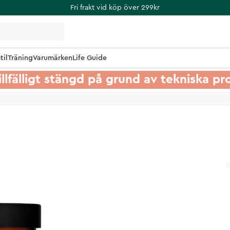
Fri frakt vid köp över 299kr
til
Träning
Varumärken
Life Guide
illfälligt stängd på grund av tekniska p