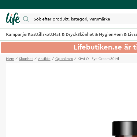
Kampanjer
Kosttillskott
Mat & Dryck
Skönhet & Hygien
Hem & Livss
Lifebutiken.se är t
Hem
Skonhet
Ansikte
Ogonkram
Kiwi Oil Eye Cream 30 Ml