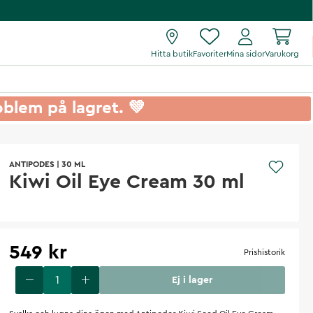
Hitta butik
Favoriter
Mina sidor
Varukorg
roblem på lagret. 💚
ANTIPODES
|
30 ML
Kiwi Oil Eye Cream 30 ml
549 kr
Prishistorik
Ej i lager