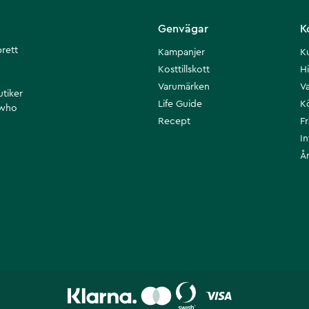
Genvägar
K
brett
Kampanjer
K
Kosttillskott
Hi
Varumärken
Va
utiker
Life Guide
K
 who
Recept
F
I
Å