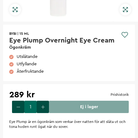
BYBI
|
15 ML
Eye Plump Overnight Eye Cream
Ögonkräm
Utslätande
Utfyllande
Återfruktande
289 kr
Prishistorik
Ej i lager
Eye Plump är en ögonkräm som verkar över natten för att släta ut och
tona huden runt ögat när du sover.