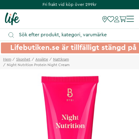
Fri frakt vid köp över 299kr
Lifebutiken.se är tillfälligt stängd 
Hem
Skonhet
Ansikte
Nattkram
Night Nutrition Protein Night Cream