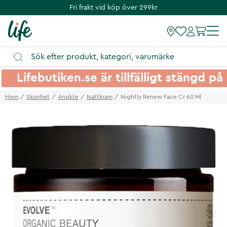
Fri frakt vid köp över 299kr
Lifebutiken.se är tillfälligt stängd 
Hem
Skonhet
Ansikte
Nattkram
Nightly Renew Face Cr 60 Ml