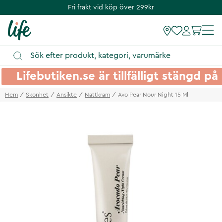
Fri frakt vid köp över 299kr
Lifebutiken.se är tillfälligt stängd 
Hem
Skonhet
Ansikte
Nattkram
Avo Pear Nour Night 15 Ml