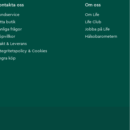
ontakta oss
Om oss
undservice
Om Life
tta butik
Life Club
nliga frågor
Jobba på Life
öpvillkor
Hälsobarometern
rakt & Leverans
ntegritetspolicy & Cookies
ngra köp