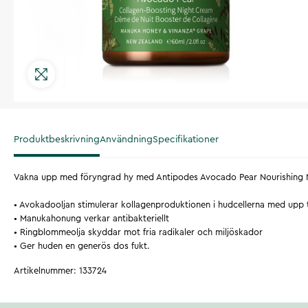
Produktbeskrivning
Användning
Specifikationer
Vakna upp med föryngrad hy med Antipodes Avocado Pear Nourishing 
• Avokadooljan stimulerar kollagenproduktionen i hudcellerna med upp t
• Manukahonung verkar antibakteriellt
• Ringblommeolja skyddar mot fria radikaler och miljöskador
• Ger huden en generös dos fukt.
Artikelnummer
:
133724