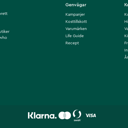
Genvägar
K
brett
Kampanjer
K
Kosttillskott
Hi
Varumärken
Va
utiker
Life Guide
K
 who
Recept
F
I
Å