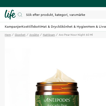
Kampanjer
Kosttillskott
Mat & Dryck
Skönhet & Hygien
Hem & Livss
Hem
Skonhet
Ansikte
Nattkram
Avo Pear Nour Night 60 Ml