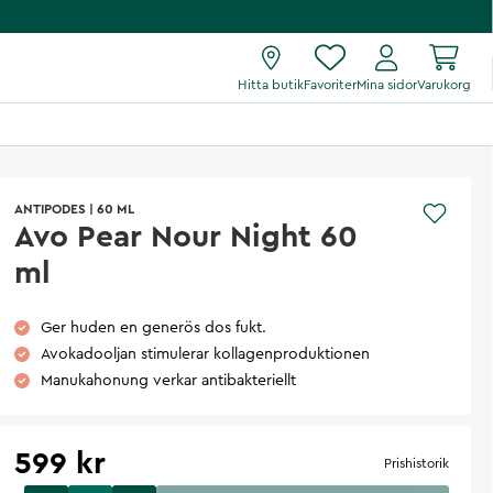
Hitta butik
Favoriter
Mina sidor
Varukorg
ANTIPODES
|
60 ML
Avo Pear Nour Night 60
ml
Ger huden en generös dos fukt.
Avokadooljan stimulerar kollagenproduktionen
Manukahonung verkar antibakteriellt
599 kr
Prishistorik