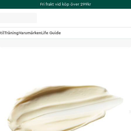
Fri frakt vid köp över 299kr
til
Träning
Varumärken
Life Guide