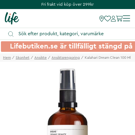
Fri frakt vid köp över 299kr
Lifebutiken.se är tillfälligt stängd 
Hem
Skonhet
Ansikte
Ansiktsrengoring
Kalahari Dream Clean 100 Ml