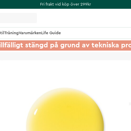
Fri frakt vid köp över 299kr
til
Träning
Varumärken
Life Guide
illfälligt stängd på grund av tekniska p