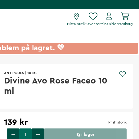
Hitta butik
Favoriter
Mina sidor
Varukorg
roblem på lagret. 💚
ANTIPODES
|
10 ML
Divine Avo Rose Faceo 10
ml
139 kr
Prishistorik
Ej i lager