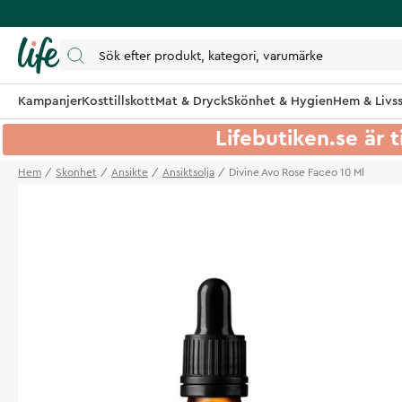
Kampanjer
Kosttillskott
Mat & Dryck
Skönhet & Hygien
Hem & Livss
Lifebutiken.se är t
Hem
Skonhet
Ansikte
Ansiktsolja
Divine Avo Rose Faceo 10 Ml