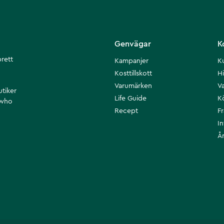
Genvägar
K
brett
Kampanjer
K
Kosttillskott
Hi
Varumärken
Va
utiker
Life Guide
K
 who
Recept
F
I
Å