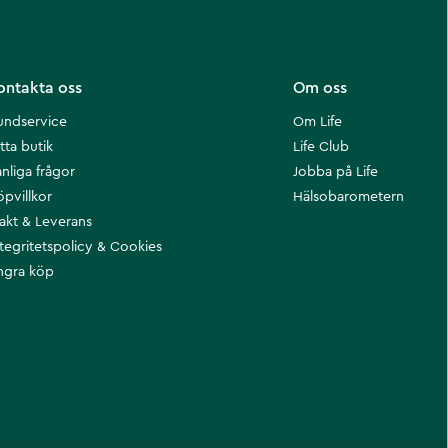
ontakta oss
Om oss
undservice
Om Life
tta butik
Life Club
nliga frågor
Jobba på Life
öpvillkor
Hälsobarometern
rakt & Leverans
ntegritetspolicy & Cookies
ngra köp