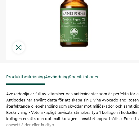
Produktbeskrivning
Användning
Specifikationer
Avokadoolja är full av vitaminer och antioxidanter som är perfekta för at
Antipodes har använt detta för att skapa sin Divine Avocado and Rosehi
återfuktande oljebehandling som skyddar mot miljöskador och samtidigt
Beskrivning • Vetenskapligt bevisats stimulera typ 1 kollagen i hudceller 
kollagen ersätts och optimalt kollagen i ansiktet upprätthålls. • För ett u
oavsett ålder eller hudtyp.
Artikelnummer
:
133730