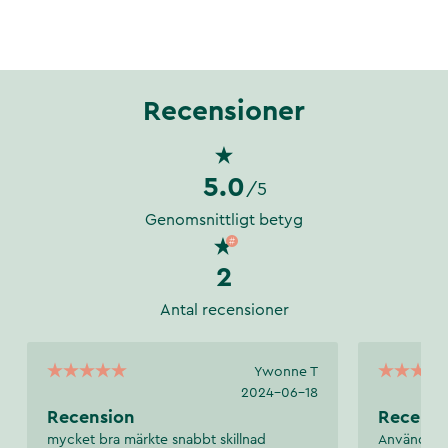
Recensioner
5.0
/5
Genomsnittligt betyg
2
Antal recensioner
Ywonne T
2024-06-18
Recension
Recensi
mycket bra märkte snabbt skillnad
Använder d