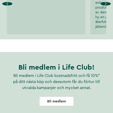
extremt ol
produkter 
av den här
hy en god 
återfuktat
jättenöjd!!
Bli medlem i Life Club!
Bli medlem i Life Club kostnadsfritt och få 10%*
på ditt nästa köp och dessutom får du förtur till
utvalda kampanjer och mycket annat.
Bli medlem