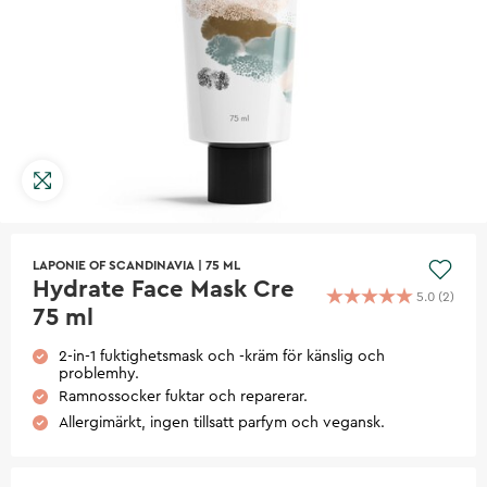
LAPONIE OF SCANDINAVIA
|
75 ML
Hydrate Face Mask Cre
5.0
(
2
)
75 ml
2-in-1 fuktighetsmask och -kräm för känslig och
problemhy.
Ramnossocker fuktar och reparerar.
Allergimärkt, ingen tillsatt parfym och vegansk.