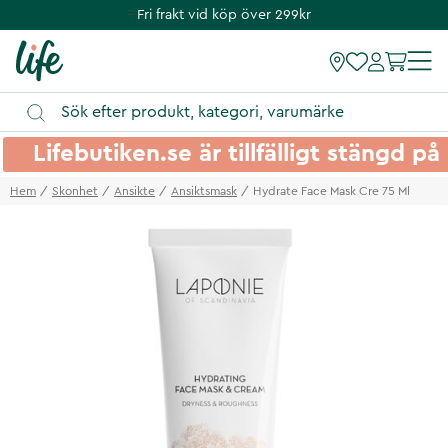
Fri frakt vid köp över 299kr
Lifebutiken.se är tillfälligt stängd 
Hem
Skonhet
Ansikte
Ansiktsmask
Hydrate Face Mask Cre 75 Ml