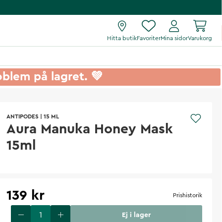
Hitta butik
Favoriter
Mina sidor
Varukorg
roblem på lagret. 💚
ANTIPODES
|
15 ML
Aura Manuka Honey Mask
15ml
139 kr
Prishistorik
Ej i lager