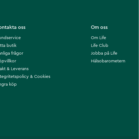
ontakta oss
Om oss
undservice
Om Life
tta butik
Life Club
nliga frågor
Jobba på Life
öpvillkor
Hälsobarometern
rakt & Leverans
ntegritetspolicy & Cookies
ngra köp