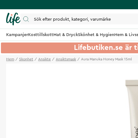
Kampanjer
Kosttillskott
Mat & Dryck
Skönhet & Hygien
Hem & Livss
Lifebutiken.se är t
Hem
Skonhet
Ansikte
Ansiktsmask
Aura Manuka Honey Mask 15ml