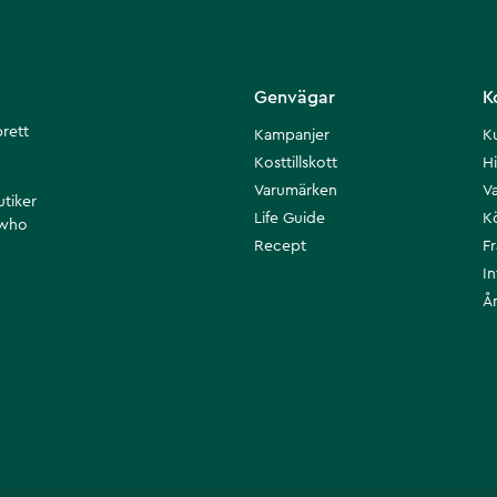
Genvägar
K
brett
Kampanjer
K
Kosttillskott
Hi
Varumärken
Va
utiker
Life Guide
K
 who
Recept
F
I
Å