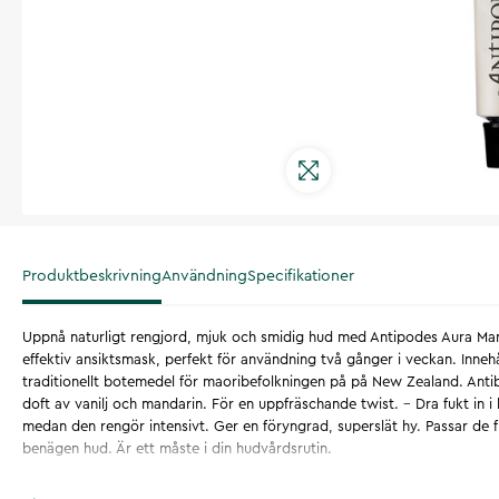
Produktbeskrivning
Användning
Specifikationer
Uppnå naturligt rengjord, mjuk och smidig hud med Antipodes Aura Ma
effektiv ansiktsmask, perfekt för användning två gånger i veckan. Innehå
traditionellt botemedel för maoribefolkningen på på New Zealand. Ant
doft av vanilj och mandarin. För en uppfräschande twist. - Dra fukt in 
medan den rengör intensivt. Ger en föryngrad, superslät hy. Passar de fl
benägen hud. Är ett måste i din hudvårdsrutin.
Artikelnummer
:
133728