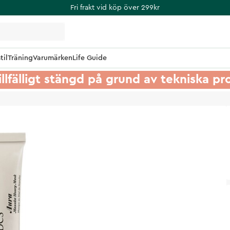
Fri frakt vid köp över 299kr
til
Träning
Varumärken
Life Guide
illfälligt stängd på grund av tekniska p