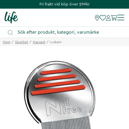
Fri frakt vid köp över 299kr
Hem
Skonhet
Harvard
Luskam