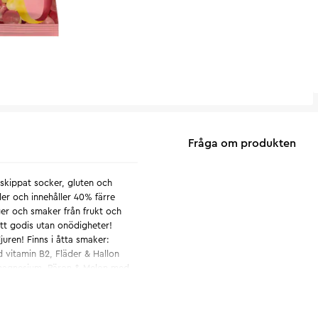
Fråga om produkten
 skippat socker, gluten och
er och innehåller 40% färre
rger och smaker från frukt och
ott godis utan onödigheter!
juren! Finns i åtta smaker:
 vitamin B2, Fläder & Hallon
d magnesium, Päron & Melon med
 Orange, Drops Ginger &