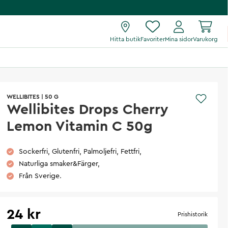
Hitta butik
Favoriter
Mina sidor
Varukorg
WELLIBITES
|
50 G
Wellibites Drops Cherry
Lemon Vitamin C 50g
Sockerfri, Glutenfri, Palmoljefri, Fettfri,
Naturliga smaker&Färger,
Från Sverige.
24 kr
Prishistorik