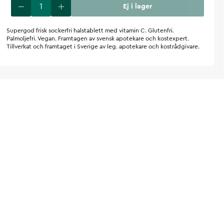
Ej i lager
Supergod frisk sockerfri halstablett med vitamin C. Glutenfri.
Palmoljefri. Vegan. Framtagen av svensk apotekare och kostexpert.
Tillverkat och framtaget i Sverige av leg. apotekare och kostrådgivare.