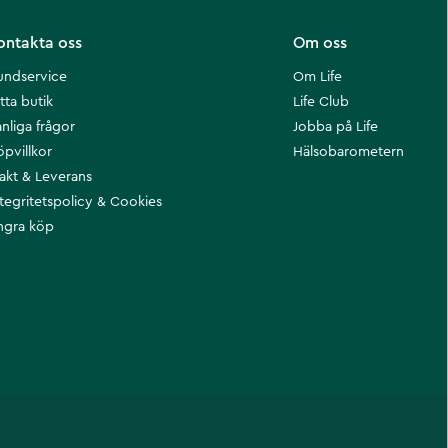
ontakta oss
Om oss
undservice
Om Life
tta butik
Life Club
nliga frågor
Jobba på Life
öpvillkor
Hälsobarometern
rakt & Leverans
ntegritetspolicy & Cookies
ngra köp