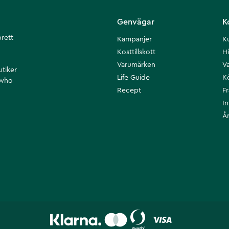
Genvägar
K
brett
Kampanjer
K
Kosttillskott
Hi
Varumärken
Va
utiker
Life Guide
K
 who
Recept
F
I
Å