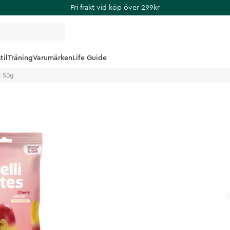
Fri frakt vid köp över 299kr
til
Träning
Varumärken
Life Guide
C 50g