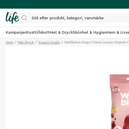
Kampanjer
Kosttillskott
Mat & Dryck
Skönhet & Hygien
Hem & Livss
Hem
Mat-Dryck
Snacks-Godis
Wellibites Drops Cherry Lemon Vitamin 