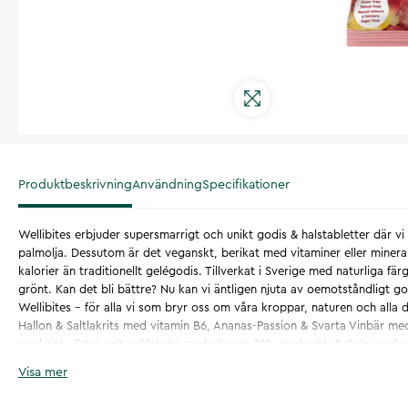
Produktbeskrivning
Användning
Specifikationer
Wellibites erbjuder supersmarrigt och unikt godis & halstabletter där vi
palmolja. Dessutom är det veganskt, berikat med vitaminer eller mineral
kalorier än traditionellt gelégodis. Tillverkat i Sverige med naturliga fä
grönt. Kan det bli bättre? Nu kan vi äntligen njuta av oemotståndligt g
Wellibites - för alla vi som bryr oss om våra kroppar, naturen och alla d
Hallon & Saltlakrits med vitamin B6, Ananas-Passion & Svarta Vinbär med
med zink, Extra salt saltlakrits med vitamin B12, Jordgubb & Cola me
vitamin B3, Chocolate crunchies, Chocolate Nuts, Super sour Lemon &
Visa mer
Eucalyptus vitamin C, Drops Cherry & Lemon vitamin C.